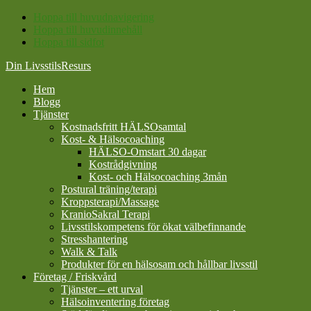
Hoppa till huvudnavigering
Hoppa till huvudinnehåll
Hoppa till sidfot
Din LivsstilsResurs
Hem
Blogg
Tjänster
Kostnadsfritt HÄLSOsamtal
Kost- & Hälsocoaching
HÄLSO-Omstart 30 dagar
Kostrådgivning
Kost- och Hälsocoaching 3mån
Postural träning/terapi
Kroppsterapi/Massage
KranioSakral Terapi
Livsstilskompetens för ökat välbefinnande
Stresshantering
Walk & Talk
Produkter för en hälsosam och hållbar livsstil
Företag / Friskvård
Tjänster – ett urval
Hälsoinventering företag