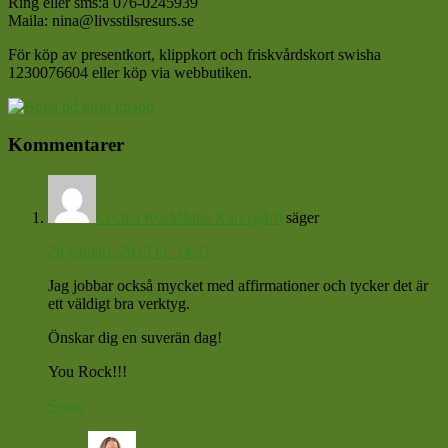
Ring eller sms:a 076-0245939
Maila: nina@livsstilsresurs.se
För köp av presentkort, klippkort och friskvårdskort swisha
1230076604 eller köp via webbutiken.
Läsarkommentarer
Kommentarer
Cecilia RockBabe Kärvegård
säger
26 januari, 2015 kl. 14:21
Jag jobbar också mycket med affirmationer och tycker det är
ett väldigt bra verktyg.
Önskar dig en suverän dag!
You Rock!!!
Svara