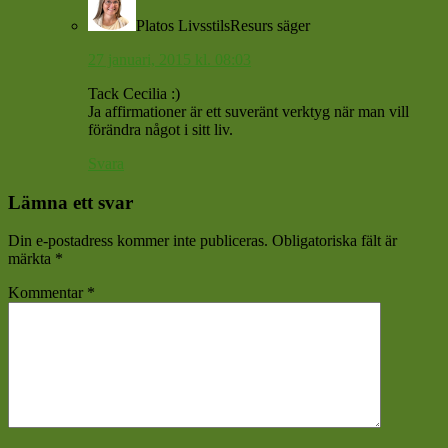
Platos LivsstilsResurs
säger
27 januari, 2015 kl. 08:03
Tack Cecilia :)
Ja affirmationer är ett suveränt verktyg när man vill
förändra något i sitt liv.
Svara
Lämna ett svar
Din e-postadress kommer inte publiceras.
Obligatoriska fält är
märkta
*
Kommentar
*