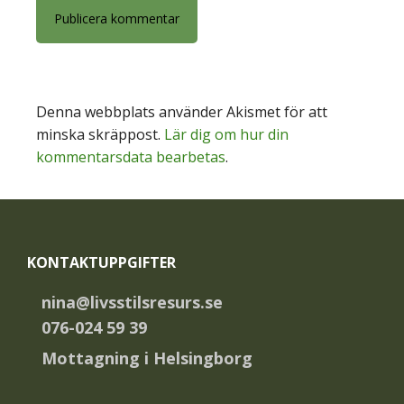
Denna webbplats använder Akismet för att
minska skräppost.
Lär dig om hur din
kommentarsdata bearbetas
.
Footer
KONTAKTUPPGIFTER
nina@livsstilsresurs.se
076-024 59 39
Mottagning i Helsingborg