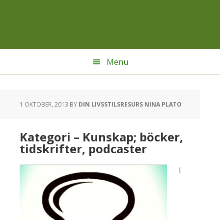
Hoppa
Hoppa
Hoppa
till
till
till
huvudnavigering
huvudinnehåll
sidfot
Menu
1 OKTOBER, 2013
BY
DIN LIVSSTILSRESURS NINA PLATO
Kategori – Kunskap; böcker,
tidskrifter, podcaster
I