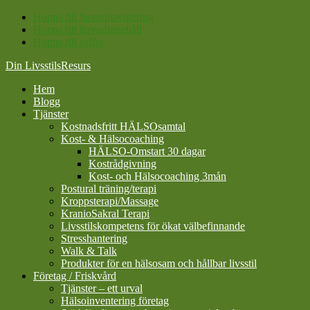
Hoppa till huvudnavigering
Hoppa till huvudinnehåll
Hoppa till sidfot
Din LivsstilsResurs
Hem
Blogg
Tjänster
Kostnadsfritt HÄLSOsamtal
Kost- & Hälsocoaching
HÄLSO-Omstart 30 dagar
Kostrådgivning
Kost- och Hälsocoaching 3mån
Postural träning/terapi
Kroppsterapi/Massage
KranioSakral Terapi
Livsstilskompetens för ökat välbefinnande
Stresshantering
Walk & Talk
Produkter för en hälsosam och hållbar livsstil
Företag / Friskvård
Tjänster – ett urval
Hälsoinventering företag