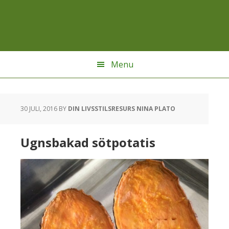
Hoppa
Hoppa
Hoppa
till
till
till
huvudnavigering
huvudinnehåll
sidfot
Menu
30 JULI, 2016
BY
DIN LIVSSTILSRESURS NINA PLATO
Ugnsbakad sötpotatis