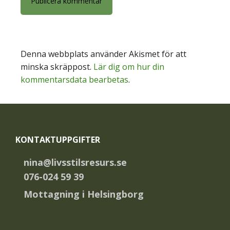
Denna webbplats använder Akismet för att
minska skräppost.
Lär dig om hur din
kommentarsdata bearbetas
.
Footer
KONTAKTUPPGIFTER
nina@livsstilsresurs.se
076-024 59 39
Mottagning i Helsingborg