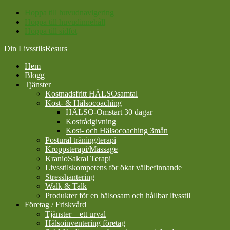
Hoppa till huvudnavigering
Hoppa till huvudinnehåll
Hoppa till sidfot
Din LivsstilsResurs
Hem
Blogg
Tjänster
Kostnadsfritt HÄLSOsamtal
Kost- & Hälsocoaching
HÄLSO-Omstart 30 dagar
Kostrådgivning
Kost- och Hälsocoaching 3mån
Postural träning/terapi
Kroppsterapi/Massage
KranioSakral Terapi
Livsstilskompetens för ökat välbefinnande
Stresshantering
Walk & Talk
Produkter för en hälsosam och hållbar livsstil
Företag / Friskvård
Tjänster – ett urval
Hälsoinventering företag