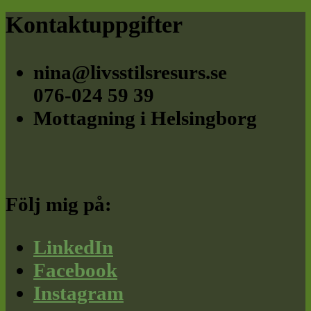
Footer
Kontaktuppgifter
nina@livsstilsresurs.se
076-024 59 39
Mottagning i Helsingborg
Följ mig på:
LinkedIn
Facebook
Instagram