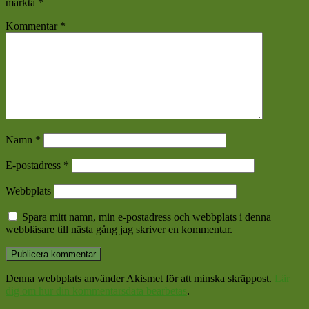
märkta
*
Kommentar
*
Namn
*
E-postadress
*
Webbplats
Spara mitt namn, min e-postadress och webbplats i denna
webbläsare till nästa gång jag skriver en kommentar.
Denna webbplats använder Akismet för att minska skräppost.
Lär
dig om hur din kommentarsdata bearbetas
.