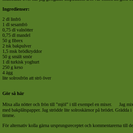
Ingredienser:
2 dl linfrö
1 dl sesamfrö
0,75 dl valnötter
0,75 dl mandel
50 g fibrex
2 tsk bakpulver
1,5 msk brödkryddor
50 g smält smör
1 dl turkisk yoghurt
250 g keso
4 ägg
lite solrosfrön att strö över
Gör så här
Mixa alla nötter och frön till ”mjöl” i till exempel en mixer. Jag mix
med bakplåtspapper. Jag strödde lite solroskärnor på brödet. Grädda i 
timme.
För alternativ kolla gärna ursprungsreceptet och kommentarerna till de