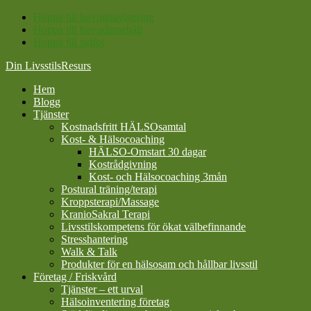
Hoppa till huvudnavigering
Hoppa till huvudinnehåll
Hoppa till sidfot
Din LivsstilsResurs
Hem
Blogg
Tjänster
Kostnadsfritt HÄLSOsamtal
Kost- & Hälsocoaching
HÄLSO-Omstart 30 dagar
Kostrådgivning
Kost- och Hälsocoaching 3mån
Postural träning/terapi
Kroppsterapi/Massage
KranioSakral Terapi
Livsstilskompetens för ökat välbefinnande
Stresshantering
Walk & Talk
Produkter för en hälsosam och hållbar livsstil
Företag / Friskvård
Tjänster – ett urval
Hälsoinventering företag