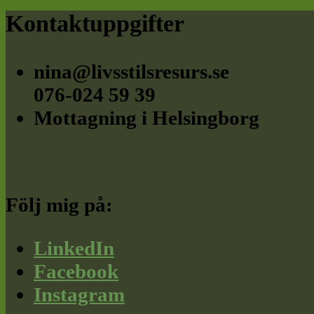
Footer
Kontaktuppgifter
nina@livsstilsresurs.se
076-024 59 39
Mottagning i Helsingborg
Följ mig på:
LinkedIn
Facebook
Instagram