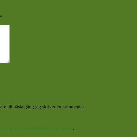
*
re till nästa gång jag skriver en kommentar.
 om hur din kommentarsdata bearbetas
.