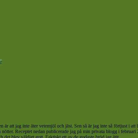
r
är att jag inte äter vetemjöl och jäst. Sen så är jag inte så förtjust i att 
 nötter. Receptet nedan publicerade jag på min privata blogg i februari 
 det blev väldigt gott. Faktiskt ett av de godaste bröd jag ätit.