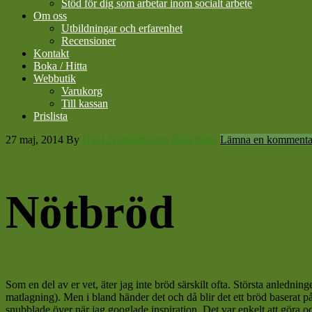
Stöd för dig som arbetar inom socialt arbete
Om oss
Utbildningar och erfarenhet
Recensioner
Kontakt
Boka / Hitta
Webbutik
Varukorg
Till kassan
Prislista
27 maj, 2014
By
Din LivsstilsResurs Nina Plato
Lämna en kommenta
Nötbröd
Som en del av er vet, äter jag inte bröd särskilt ofta. Största anledningen 
matlagning). Men i bland händer det och då blir det ett bröd baserat på
snubblade över när jag googlade inspiration. Det var enkelt att göra och