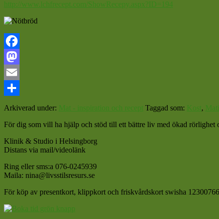
http://www.lchfrecept.com/ShowRecepy.aspx?ID=194
Facebook
Mastodon
Email
Dela
Arkiverad under:
Mat - inspiration och recept
Taggad som:
Kost
,
Mati
För dig som vill ha hjälp och stöd till ett bättre liv med ökad rörligh
Klinik & Studio i Helsingborg
Distans via mail/videolänk
Ring eller sms:a 076-0245939
Maila: nina@livsstilsresurs.se
För köp av presentkort, klippkort och friskvårdskort swisha 12300766