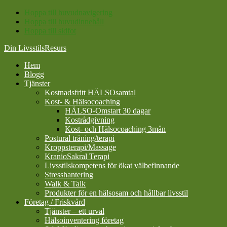
Hoppa till huvudnavigering
Hoppa till huvudinnehåll
Hoppa till sidfot
Din LivsstilsResurs
Hem
Blogg
Tjänster
Kostnadsfritt HÄLSOsamtal
Kost- & Hälsocoaching
HÄLSO-Omstart 30 dagar
Kostrådgivning
Kost- och Hälsocoaching 3mån
Postural träning/terapi
Kroppsterapi/Massage
KranioSakral Terapi
Livsstilskompetens för ökat välbefinnande
Stresshantering
Walk & Talk
Produkter för en hälsosam och hållbar livsstil
Företag / Friskvård
Tjänster – ett urval
Hälsoinventering företag