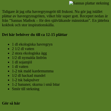
Tidigare åt jag ofta havregrynsgröt till frukost. Nu gör jag istället
plättar av havregrynsgröten, vilket blir super gott. Receptet nedan är
från ”Sannas Matbok – för den självläkande människan”. En jättebra
kokbok och stor inspirationskälla.
Det här behöver du till ca 12-15 plättar
1 dl ekologiska havregryn
2 1/2 dl vatten
2 stora
eko
logiska ägg
1/2 dl nymalda linfrön
1 dl sojamjöl
1 dl vatten
1-2 tsk mald kardemumma
1/2 dl hackad mandel
1-2 tsk bakpulver
1-2 bananer, skurna i små bitar
Smör till stekning
Gör så här