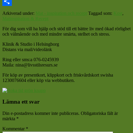
Email
Dela
Arkiverad under:
Mat - inspiration och recept
Taggad som:
Kost
,
Matinspiration & Recept
För dig som vill ha hjälp och stöd till ett bättre liv med ökad rörlighet
och välmående och med mindre smärta, stelhet och stress.
Klinik & Studio i Helsingborg
Distans via mail/videolänk
Ring eller sms:a 076-0245939
Maila: nina@livsstilsresurs.se
För köp av presentkort, klippkort och friskvårdskort swisha
1230076604 eller köp via webbutiken.
Läsarkommentarer
Lämna ett svar
Din e-postadress kommer inte publiceras.
Obligatoriska fält är
märkta
*
Kommentar
*