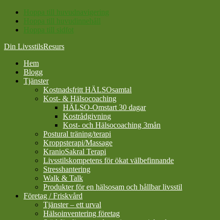
Hoppa till huvudnavigering
Hoppa till huvudinnehåll
Hoppa till sidfot
Din LivsstilsResurs
Hem
Blogg
Tjänster
Kostnadsfritt HÄLSOsamtal
Kost- & Hälsocoaching
HÄLSO-Omstart 30 dagar
Kostrådgivning
Kost- och Hälsocoaching 3mån
Postural träning/terapi
Kroppsterapi/Massage
KranioSakral Terapi
Livsstilskompetens för ökat välbefinnande
Stresshantering
Walk & Talk
Produkter för en hälsosam och hållbar livsstil
Företag / Friskvård
Tjänster – ett urval
Hälsoinventering företag