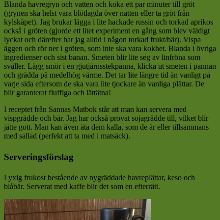
Blanda havregryn och vatten och koka ett par minuter till gröt
(grynen ska helst vara blötlagda över natten eller ta gröt från
kylskåpet). Jag brukar lägga i lite hackade russin och torkad aprikos
också i gröten (gjorde ett litet experiment en gång som blev väldigt
lyckat och därefter har jag alltid i någon torkad frukt/bär). Vispa
äggen och rör ner i gröten, som inte ska vara kokhet. Blanda i övriga
ingredienser och sist banan. Smeten blir lite seg av linfröna som
sväller. Lägg smör i en gjutjärnsstekpanna, klicka ut smeten i pannan
och grädda på medelhög värme. Det tar lite längre tid än vanligt på
varje sida eftersom de ska vara lite tjockare än vanliga plättar. De
blir garanterat fluffiga och lättätna!
I receptet från Sannas Matbok står att man kan servera med
vispgrädde och bär. Jag har också provat sojagrädde till, vilket blir
jätte gott. Man kan även äta dem kalla, som de är eller tillsammans
med sallad (perfekt att ta med i matsäck).
Serveringsförslag
Lyxig frukost bestående av nygräddade havreplättar, keso och
blåbär. Serverat med kaffe blir det som en efterrätt.