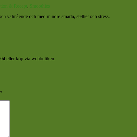
ation & Recept
,
Smoothies
et och välmående och med mindre smärta, stelhet och stress.
04 eller köp via webbutiken.
*