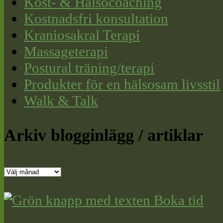
Kost- & Hälsocoaching
Kostnadsfri konsultation
Kraniosakral Terapi
Massageterapi
Postural träning/terapi
Produkter för en hälsosam livsstil
Walk & Talk
Arkiv blogginlägg / artiklar
Arkiv
blogginlägg
/
artiklar