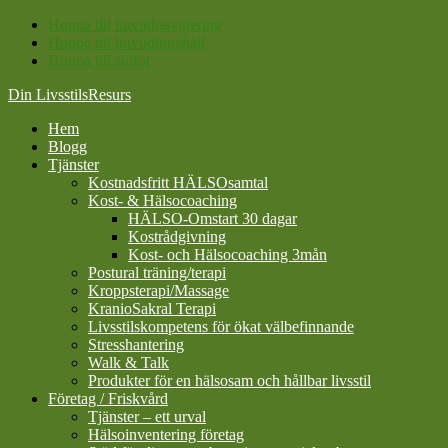
Hoppa till huvudnavigering
Hoppa till huvudinnehåll
Hoppa till sidfot
Din LivsstilsResurs
Hem
Blogg
Tjänster
Kostnadsfritt HÄLSOsamtal
Kost- & Hälsocoaching
HÄLSO-Omstart 30 dagar
Kostrådgivning
Kost- och Hälsocoaching 3mån
Postural träning/terapi
Kroppsterapi/Massage
KranioSakral Terapi
Livsstilskompetens för ökat välbefinnande
Stresshantering
Walk & Talk
Produkter för en hälsosam och hållbar livsstil
Företag / Friskvård
Tjänster – ett urval
Hälsoinventering företag