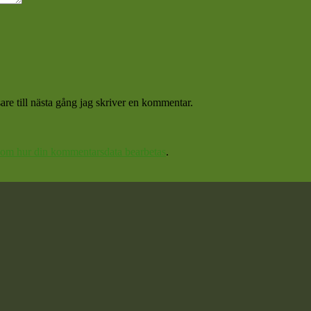
re till nästa gång jag skriver en kommentar.
 om hur din kommentarsdata bearbetas
.