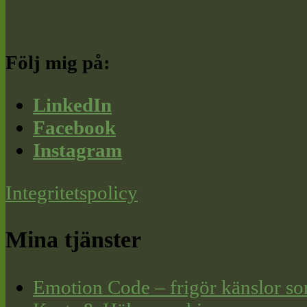
Följ mig på:
LinkedIn
Facebook
Instagram
Integritetspolicy
Mina tjänster
Emotion Code – frigör känslor so