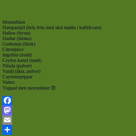
Morotsblast
Hampamjöl (hela frön med skal malda i kaffekvarn)
Hallon (frysta)
Dadlar (färska)
Gurkmeja (färsk)
Citronjuice
Ingefära (mald)
Ceylon kanel (mald)
Nässla (pulver)
Vanilj (äkta, pulver)
Cayennepeppar
Vatten
Toppad med morotsblast
😍
Facebook
Mastodon
Email