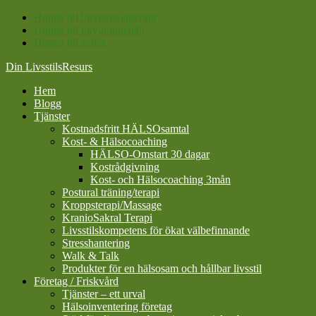
Hoppa till huvudnavigering
Hoppa till huvudinnehåll
Hoppa till sidfot
Din LivsstilsResurs
Hem
Blogg
Tjänster
Kostnadsfritt HÄLSOsamtal
Kost- & Hälsocoaching
HÄLSO-Omstart 30 dagar
Kostrådgivning
Kost- och Hälsocoaching 3mån
Postural träning/terapi
Kroppsterapi/Massage
KranioSakral Terapi
Livsstilskompetens för ökat välbefinnande
Stresshantering
Walk & Talk
Produkter för en hälsosam och hållbar livsstil
Företag / Friskvård
Tjänster – ett urval
Hälsoinventering företag