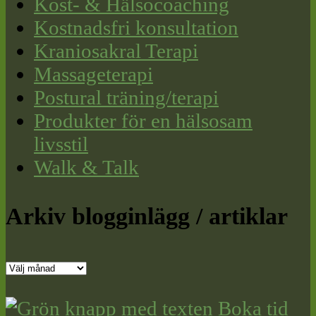
Kost- & Hälsocoaching
Kostnadsfri konsultation
Kraniosakral Terapi
Massageterapi
Postural träning/terapi
Produkter för en hälsosam
livsstil
Walk & Talk
Arkiv blogginlägg / artiklar
Arkiv
blogginlägg
/