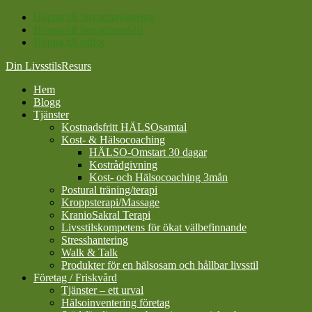
Hoppa till huvudnavigering
Hoppa till huvudinnehåll
Hoppa till sidfot
Din LivsstilsResurs
Hem
Blogg
Tjänster
Kostnadsfritt HÄLSOsamtal
Kost- & Hälsocoaching
HÄLSO-Omstart 30 dagar
Kostrådgivning
Kost- och Hälsocoaching 3mån
Postural träning/terapi
Kroppsterapi/Massage
KranioSakral Terapi
Livsstilskompetens för ökat välbefinnande
Stresshantering
Walk & Talk
Produkter för en hälsosam och hållbar livsstil
Företag / Friskvård
Tjänster – ett urval
Hälsoinventering företag