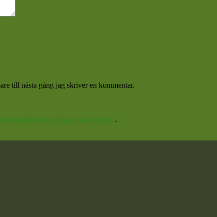
re till nästa gång jag skriver en kommentar.
 om hur din kommentarsdata bearbetas
.