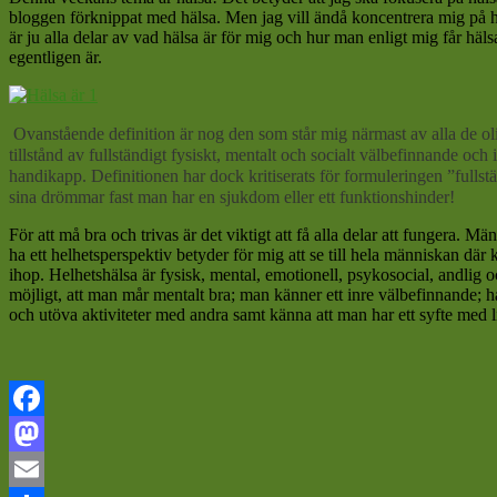
bloggen förknippat med hälsa. Men jag vill ändå koncentrera mig på häl
är ju alla delar av vad hälsa är för mig och hur man enligt mig får häls
egentligen är.
Ovanstående definition är nog den som står mig närmast av alla de oli
tillstånd av fullständigt fysiskt, mentalt och socialt välbefinnande o
handikapp. Definitionen har dock kritiserats för formuleringen ”fullstän
sina drömmar fast man har en sjukdom eller ett funktionshinder!
För att må bra och trivas är det viktigt att få alla delar att fungera. M
ha ett helhetsperspektiv betyder för mig att se till hela människan dä
ihop. Helhetshälsa är fysisk, mental, emotionell, psykosocial, andlig o
möjligt, att man mår mentalt bra; man känner ett inre välbefinnande; h
och utöva aktiviteter med andra samt känna att man har ett syfte med l
Facebook
Mastodon