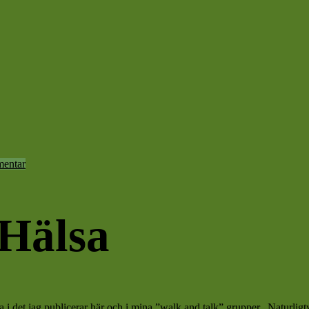
entar
 Hälsa
i det jag publicerar här och i mina ”walk and talk” grupper. Naturligtvis