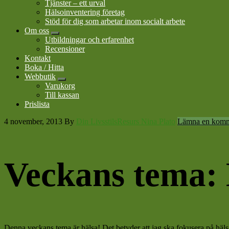
Tjänster – ett urval
Hälsoinventering företag
Stöd för dig som arbetar inom socialt arbete
Om oss
Submenu
Utbildningar och erfarenhet
Recensioner
Kontakt
Boka / Hitta
Webbutik
Submenu
Varukorg
Till kassan
Prislista
4 november, 2013
By
Din LivsstilsResurs Nina Plato
Lämna en komm
Veckans tema:
Denna veckans tema är hälsa! Det betyder att jag ska fokusera på hälsa 