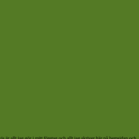
 är allt jag gör i mitt företag och allt jag skriver här på hemsidan och