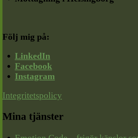
Följ mig på:
LinkedIn
Facebook
Instagram
Integritetspolicy
Mina tjänster
Emotion Code – frigör känslor so