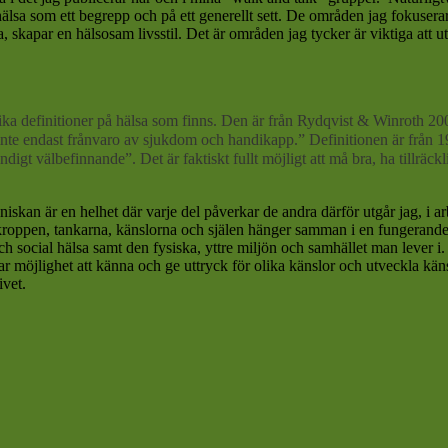
sa som ett begrepp och på ett generellt sett. De områden jag fokuserar 
a, skapar en hälsosam livsstil. Det är områden jag tycker är viktiga att 
ka definitioner på hälsa som finns. Den är från Rydqvist & Winroth 2008
ch inte endast frånvaro av sjukdom och handikapp.” Definitionen är från 
digt välbefinnande”. Det är faktiskt fullt möjligt att må bra, ha tillräck
änniskan är en helhet där varje del påverkar de andra därför utgår jag, i ar
r kroppen, tankarna, känslorna och själen hänger samman i en fungerande
ch social hälsa samt den fysiska, yttre miljön och samhället man lever i. 
ar möjlighet att känna och ge uttryck för olika känslor och utveckla kän
ivet.