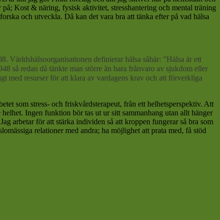
på; Kost & näring, fysisk aktivitet, stresshantering och mental träning
utforska och utveckla. Då kan det vara bra att tänka efter på vad hälsa
. Världshälsoorganisationen definierar hälsa såhär: ”Hälsa är ett
1948 så redan då tänkte man större än bara frånvaro av sjukdom eller
ligt med resurser för att klara av vardagens krav och att förverkliga
betet som stress- och friskvårdsterapeut, från ett helhetsperspektiv. Att
 helhet. Ingen funktion bör tas ut ur sitt sammanhang utan allt hänger
Jag arbetar för att stärka individen så att kroppen fungerar så bra som
slomässiga relationer med andra; ha möjlighet att prata med, få stöd