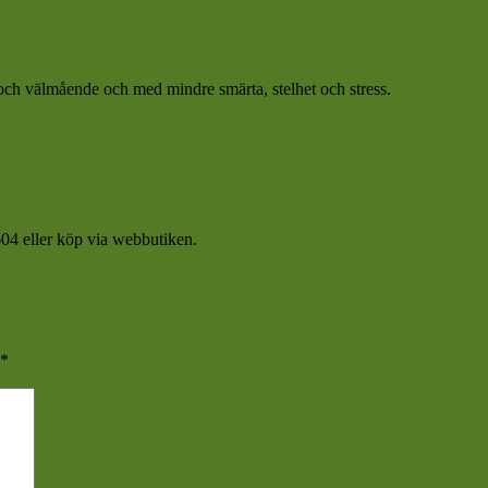
et och välmående och med mindre smärta, stelhet och stress.
04 eller köp via webbutiken.
*