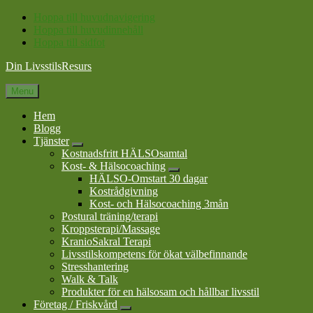
Hoppa till huvudnavigering
Hoppa till huvudinnehåll
Hoppa till sidfot
Din LivsstilsResurs
Menu
Hem
Blogg
Tjänster
Submenu
Kostnadsfritt HÄLSOsamtal
Kost- & Hälsocoaching
Submenu
HÄLSO-Omstart 30 dagar
Kostrådgivning
Kost- och Hälsocoaching 3mån
Postural träning/terapi
Kroppsterapi/Massage
KranioSakral Terapi
Livsstilskompetens för ökat välbefinnande
Stresshantering
Walk & Talk
Produkter för en hälsosam och hållbar livsstil
Företag / Friskvård
Submenu