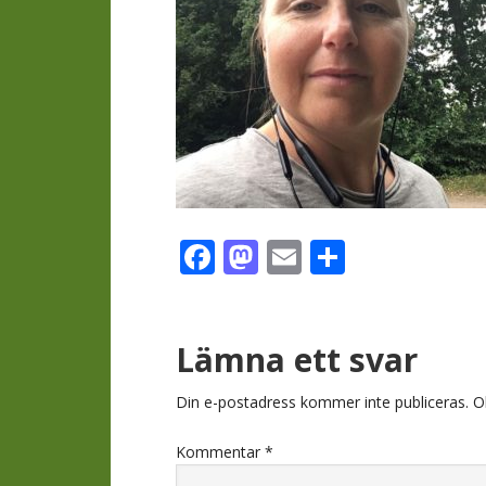
Facebook
Mastodon
Email
Dela
Läsarkomment
Lämna ett svar
Din e-postadress kommer inte publiceras.
O
Kommentar
*