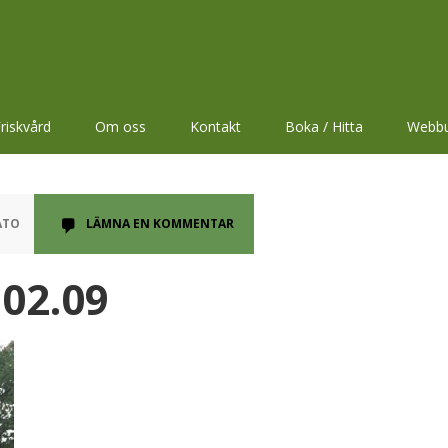
riskvård
Om oss
Kontakt
Boka / Hitta
Webbu
ATO
LÄMNA EN KOMMENTAR
.02.09