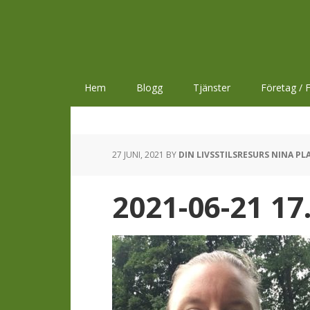
Hoppa
Hoppa
Hoppa
till
till
till
huvudnavigering
huvudinnehåll
sidfot
Hem
Blogg
Tjänster
Företag / F
27 JUNI, 2021
BY
DIN LIVSSTILSRESURS NINA PL
2021-06-21 17