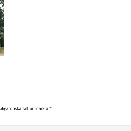
arer
bligatoriska fält är märkta
*