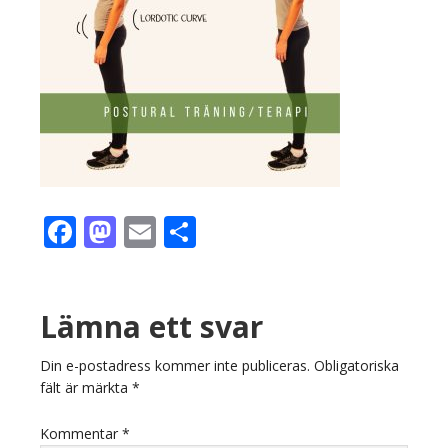
Facebook
Mastodon
Email
Dela
Läsarkommentarer
Lämna ett svar
Din e-postadress kommer inte publiceras.
Obligatoriska
fält är märkta
*
Kommentar
*