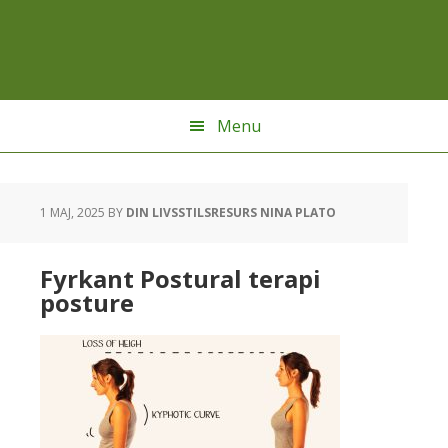
Hoppa
Hoppa
Hoppa
till
till
till
huvudnavigering
huvudinnehåll
sidfot
Menu
1 MAJ, 2025
BY
DIN LIVSSTILSRESURS NINA PLATO
Fyrkant Postural terapi
posture