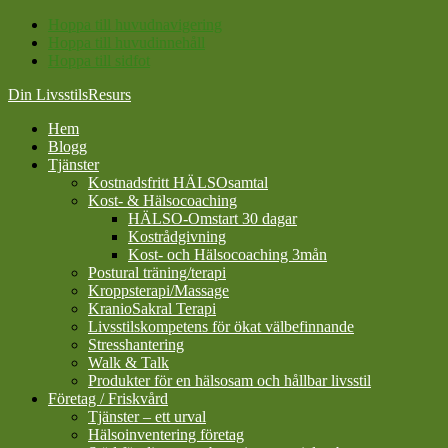
Hoppa till huvudnavigering
Hoppa till huvudinnehåll
Hoppa till sidfot
Din LivsstilsResurs
Hem
Blogg
Tjänster
Kostnadsfritt HÄLSOsamtal
Kost- & Hälsocoaching
HÄLSO-Omstart 30 dagar
Kostrådgivning
Kost- och Hälsocoaching 3mån
Postural träning/terapi
Kroppsterapi/Massage
KranioSakral Terapi
Livsstilskompetens för ökat välbefinnande
Stresshantering
Walk & Talk
Produkter för en hälsosam och hållbar livsstil
Företag / Friskvård
Tjänster – ett urval
Hälsoinventering företag