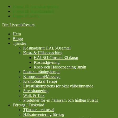
Hoppa till huvudnavigering
Hoppa till huvudinnehåll
Hoppa till sidfot
Din LivsstilsResurs
Hem
Blogg
Tjänster
Kostnadsfritt HÄLSOsamtal
Kost- & Hälsocoaching
HÄLSO-Omstart 30 dagar
Kostrådgivning
Kost- och Hälsocoaching 3mån
Postural träning/terapi
Kroppsterapi/Massage
KranioSakral Terapi
Livsstilskompetens för ökat välbefinnande
Stresshantering
Walk & Talk
Produkter för en hälsosam och hållbar livsstil
Företag / Friskvård
Tjänster – ett urval
Hälsoinventering företag