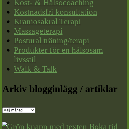
Kost- & Hälsocoaching
Kostnadsfri konsultation
Kraniosakral Terapi
Massageterapi
Postural träning/terapi
Produkter för en hälsosam
livsstil
Walk & Talk
Arkiv blogginlägg / artiklar
Arkiv
blogginlägg
/