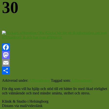
30
Klicka här för att få information om vad
affirmationer är och hur man affirmerar.
Facebook
Mastodon
Email
Dela
Arkiverad under:
Affirmationer
Taggad som:
Affirmationer
För dig som vill ha hjälp och stöd till ett bättre liv med ökad rörlighet
och välmående och med mindre smärta, stelhet och stress.
Klinik & Studio i Helsingborg
Distans via mail/videolänk