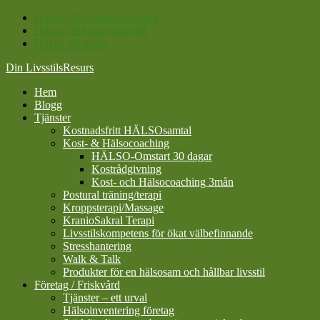
Hoppa till huvudnavigering
Hoppa till huvudinnehåll
Hoppa till sidfot
Din LivsstilsResurs
Hem
Blogg
Tjänster
Kostnadsfritt HÄLSOsamtal
Kost- & Hälsocoaching
HÄLSO-Omstart 30 dagar
Kostrådgivning
Kost- och Hälsocoaching 3mån
Postural träning/terapi
Kroppsterapi/Massage
KranioSakral Terapi
Livsstilskompetens för ökat välbefinnande
Stresshantering
Walk & Talk
Produkter för en hälsosam och hållbar livsstil
Företag / Friskvård
Tjänster – ett urval
Hälsoinventering företag