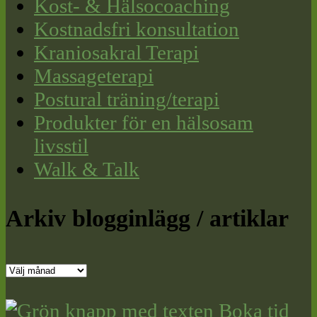
Kost- & Hälsocoaching
Kostnadsfri konsultation
Kraniosakral Terapi
Massageterapi
Postural träning/terapi
Produkter för en hälsosam
livsstil
Walk & Talk
Arkiv blogginlägg / artiklar
Arkiv
blogginlägg
/