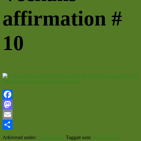
affirmation #
10
Klicka här för att få information om vad
affirmationer är och hur man affirmerar.
Facebook
Mastodon
Email
Dela
Arkiverad under:
Affirmationer
Taggad som:
Affirmationer