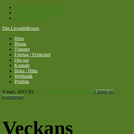
Hoppa till huvudnavigering
Hoppa till huvudinnehåll
Hoppa till sidfot
Din LivsstilsResurs
Hem
Blogg
Tjänster
Företag / Friskvård
Om oss
Kontakt
Boka / Hitta
Webbutik
Prislista
9 mars, 2015
By
Din LivsstilsResurs Nina Plato
Lämna en
kommentar
Veckans