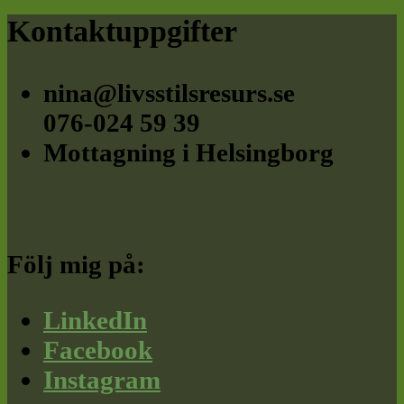
Footer
Kontaktuppgifter
nina@livsstilsresurs.se
076-024 59 39
Mottagning i Helsingborg
Följ mig på:
LinkedIn
Facebook
Instagram