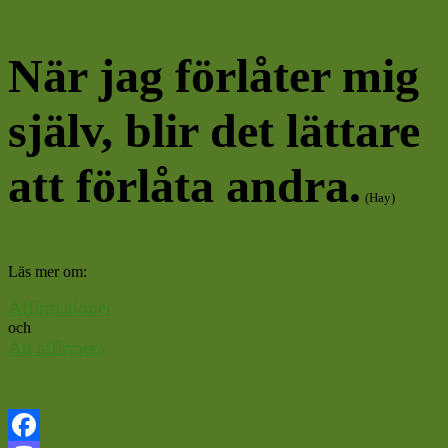
När jag förlåter mig
själv, blir det lättare
att förlåta andra.
(Hay)
Läs mer om:
Affirmationer
och
Att affirmera