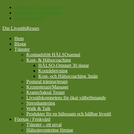
Hoppa till huvudnavigering
Hoppa till huvudinnehåll
Hoppa till sidfot
Din LivsstilsResurs
Hem
Blogg
Tjänster
Kostnadsfritt HÄLSOsamtal
Kost- & Hälsocoaching
HÄLSO-Omstart 30 dagar
Kostrådgivning
Kost- och Hälsocoaching 3mån
Postural träning/terapi
Kroppsterapi/Massage
KranioSakral Terapi
Livsstilskompetens för ökat välbefinnande
Stresshantering
Walk & Talk
Produkter för en hälsosam och hållbar livsstil
Företag / Friskvård
Tjänster – ett urval
Hälsoinventering företag