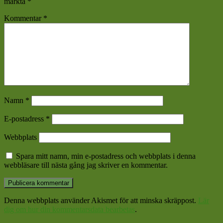
märkta
*
Kommentar
*
Namn
*
E-postadress
*
Webbplats
Spara mitt namn, min e-postadress och webbplats i denna
webbläsare till nästa gång jag skriver en kommentar.
Denna webbplats använder Akismet för att minska skräppost.
Lär
dig om hur din kommentarsdata bearbetas
.