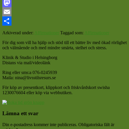
Facebook
Mastodon
Email
Dela
Arkiverad under:
Affirmationer
Taggad som:
Affirmationer
För dig som vill ha hjälp och stöd till ett bättre liv med ökad rörlighet
och välmående och med mindre smärta, stelhet och stress.
Klinik & Studio i Helsingborg
Distans via mail/videolänk
Ring eller sms:a 076-0245939
Maila: nina@livsstilsresurs.se
För köp av presentkort, klippkort och friskvårdskort swisha
1230076604 eller köp via webbutiken.
Läsarkommentarer
Lämna ett svar
Din e-postadress kommer inte publiceras.
Obligatoriska fält är