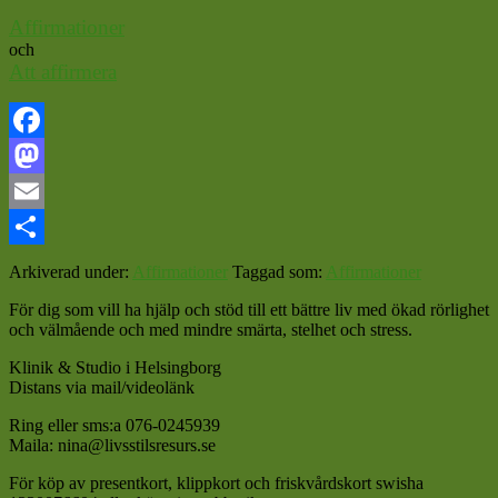
Affirmationer
och
Att affirmera
Facebook
Mastodon
Email
Dela
Arkiverad under:
Affirmationer
Taggad som:
Affirmationer
För dig som vill ha hjälp och stöd till ett bättre liv med ökad rörlighet
och välmående och med mindre smärta, stelhet och stress.
Klinik & Studio i Helsingborg
Distans via mail/videolänk
Ring eller sms:a 076-0245939
Maila: nina@livsstilsresurs.se
För köp av presentkort, klippkort och friskvårdskort swisha