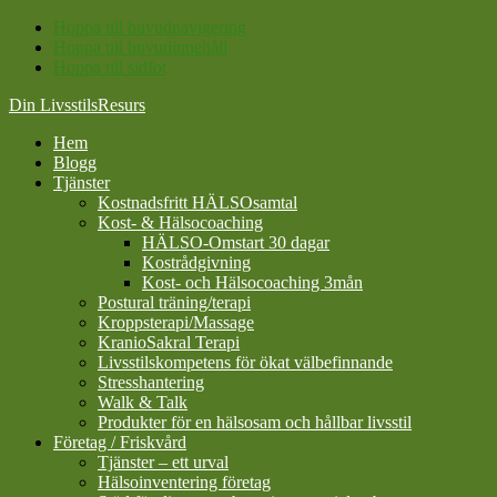
Hoppa till huvudnavigering
Hoppa till huvudinnehåll
Hoppa till sidfot
Din LivsstilsResurs
Hem
Blogg
Tjänster
Kostnadsfritt HÄLSOsamtal
Kost- & Hälsocoaching
HÄLSO-Omstart 30 dagar
Kostrådgivning
Kost- och Hälsocoaching 3mån
Postural träning/terapi
Kroppsterapi/Massage
KranioSakral Terapi
Livsstilskompetens för ökat välbefinnande
Stresshantering
Walk & Talk
Produkter för en hälsosam och hållbar livsstil
Företag / Friskvård
Tjänster – ett urval
Hälsoinventering företag