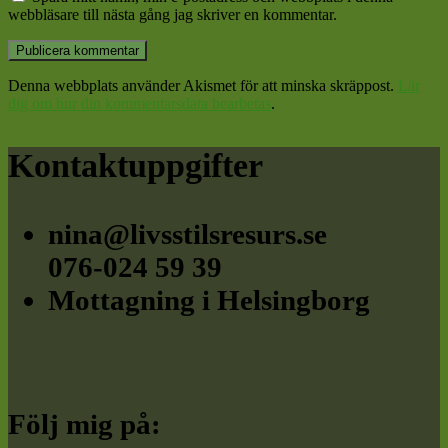
webbläsare till nästa gång jag skriver en kommentar.
Denna webbplats använder Akismet för att minska skräppost.
Lär
dig om hur din kommentarsdata bearbetas
.
Footer
Kontaktuppgifter
nina@livsstilsresurs.se
076-024 59 39
Mottagning i Helsingborg
Följ mig på: