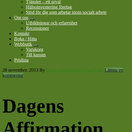
Tjänster – ett urval
Hälsoinventering företag
Stöd för dig som arbetar inom socialt arbete
Om oss
Submenu
Utbildningar och erfarenhet
Recensioner
Kontakt
Boka / Hitta
Webbutik
Submenu
Varukorg
Till kassan
Prislista
28 november, 2013
By
Din LivsstilsResurs Nina Plato
Lämna en
kommentar
Dagens
Affirmation