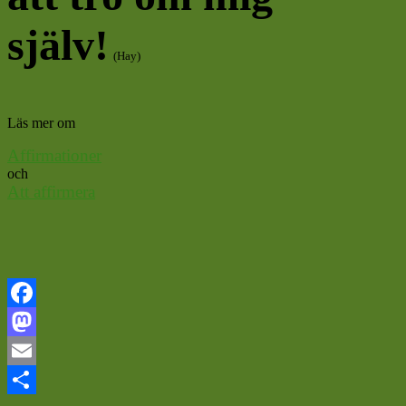
själv!
(Hay)
Läs mer om
Affirmationer
och
Att affirmera
Facebook
Mastodon
Email