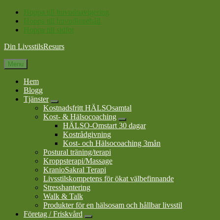
Hoppa till huvudnavigering
Hoppa till huvudinnehåll
Hoppa till sidfot
Din LivsstilsResurs
Menu
Hem
Blogg
Tjänster
Submenu
Kostnadsfritt HÄLSOsamtal
Kost- & Hälsocoaching
Submenu
HÄLSO-Omstart 30 dagar
Kostrådgivning
Kost- och Hälsocoaching 3mån
Postural träning/terapi
Kroppsterapi/Massage
KranioSakral Terapi
Livsstilskompetens för ökat välbefinnande
Stresshantering
Walk & Talk
Produkter för en hälsosam och hållbar livsstil
Företag / Friskvård
Submenu