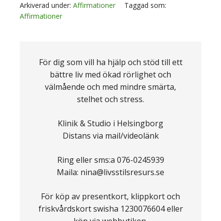
Dela
Arkiverad under:
Affirmationer
Taggad som:
Affirmationer
För dig som vill ha hjälp och stöd till ett
bättre liv med ökad rörlighet och
välmående och med mindre smärta,
stelhet och stress.
Klinik & Studio i Helsingborg
Distans via mail/videolänk
Ring eller sms:a 076-0245939
Maila: nina@livsstilsresurs.se
För köp av presentkort, klippkort och
friskvårdskort swisha 1230076604 eller