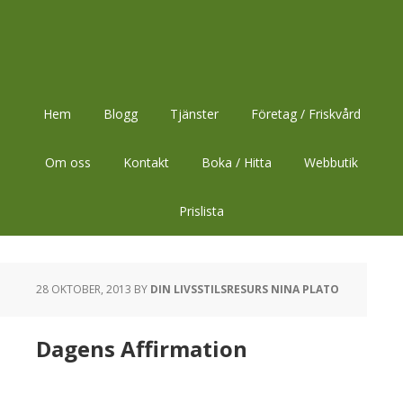
Hoppa
Hoppa
Hoppa
till
till
till
huvudnavigering
huvudinnehåll
sidfot
Hem
Blogg
Tjänster
Företag / Friskvård
Om oss
Kontakt
Boka / Hitta
Webbutik
Prislista
28 OKTOBER, 2013
BY
DIN LIVSSTILSRESURS NINA PLATO
Dagens Affirmation