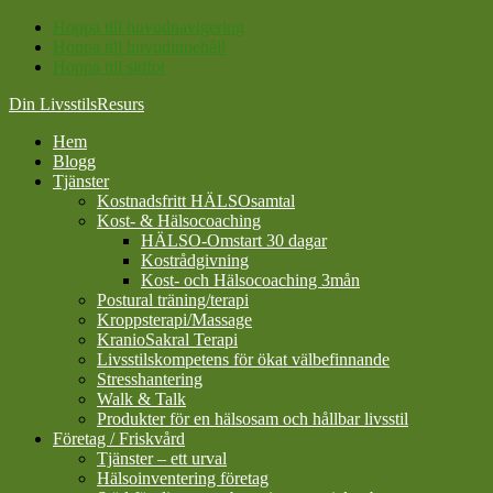
Hoppa till huvudnavigering
Hoppa till huvudinnehåll
Hoppa till sidfot
Din LivsstilsResurs
Hem
Blogg
Tjänster
Kostnadsfritt HÄLSOsamtal
Kost- & Hälsocoaching
HÄLSO-Omstart 30 dagar
Kostrådgivning
Kost- och Hälsocoaching 3mån
Postural träning/terapi
Kroppsterapi/Massage
KranioSakral Terapi
Livsstilskompetens för ökat välbefinnande
Stresshantering
Walk & Talk
Produkter för en hälsosam och hållbar livsstil
Företag / Friskvård
Tjänster – ett urval
Hälsoinventering företag