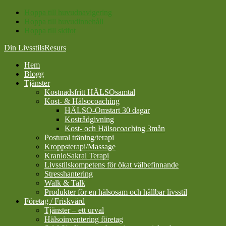
Hoppa till huvudnavigering
Hoppa till huvudinnehåll
Hoppa till sidfot
Din LivsstilsResurs
Hem
Blogg
Tjänster
Kostnadsfritt HÄLSOsamtal
Kost- & Hälsocoaching
HÄLSO-Omstart 30 dagar
Kostrådgivning
Kost- och Hälsocoaching 3mån
Postural träning/terapi
Kroppsterapi/Massage
KranioSakral Terapi
Livsstilskompetens för ökat välbefinnande
Stresshantering
Walk & Talk
Produkter för en hälsosam och hållbar livsstil
Företag / Friskvård
Tjänster – ett urval
Hälsoinventering företag