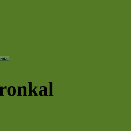
ntar
gronkal