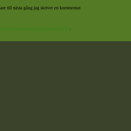
re till nästa gång jag skriver en kommentar.
 om hur din kommentarsdata bearbetas
.