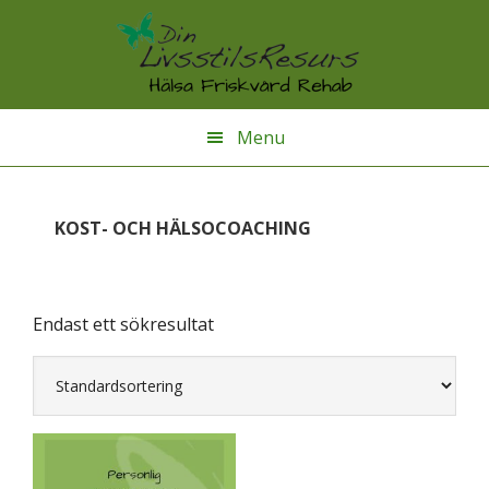
Hoppa
Hoppa
Hoppa
till
till
till
huvudnavigering
huvudinnehåll
sidfot
Menu
KOST- OCH HÄLSOCOACHING
Endast ett sökresultat