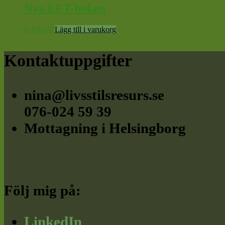
Nya EFT-boken
kr
100.00
Lägg till i varukorg
Footer
Kontaktuppgifter
nina@livsstilsresurs.se
076-024 59 39
Mottagning i Helsingborg
Följ mig på:
LinkedIn