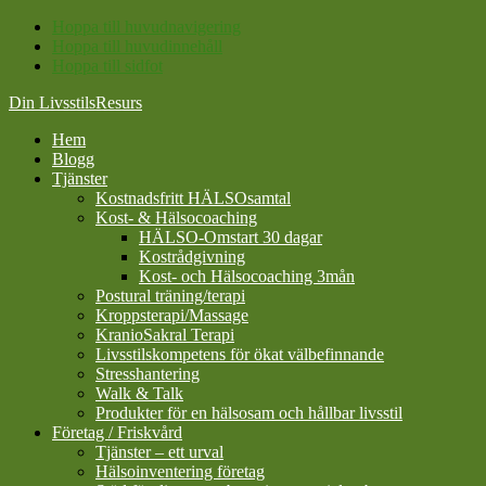
Hoppa till huvudnavigering
Hoppa till huvudinnehåll
Hoppa till sidfot
Din LivsstilsResurs
Hem
Blogg
Tjänster
Kostnadsfritt HÄLSOsamtal
Kost- & Hälsocoaching
HÄLSO-Omstart 30 dagar
Kostrådgivning
Kost- och Hälsocoaching 3mån
Postural träning/terapi
Kroppsterapi/Massage
KranioSakral Terapi
Livsstilskompetens för ökat välbefinnande
Stresshantering
Walk & Talk
Produkter för en hälsosam och hållbar livsstil
Företag / Friskvård
Tjänster – ett urval
Hälsoinventering företag