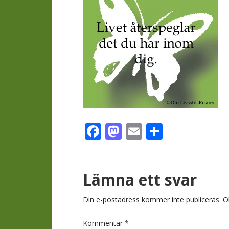
Facebook
Mastodon
Email
Dela
Läsarkomment
Lämna ett svar
Din e-postadress kommer inte publiceras.
O
Kommentar
*