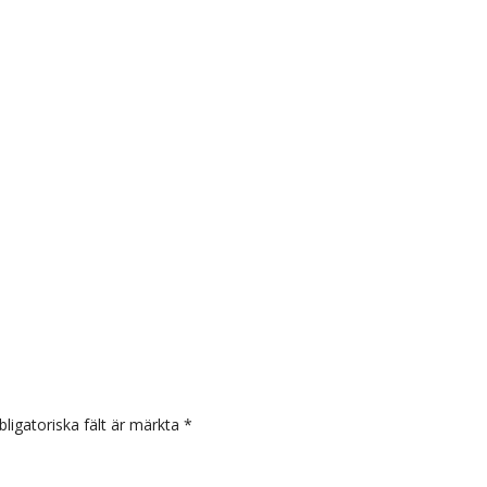
arer
bligatoriska fält är märkta
*