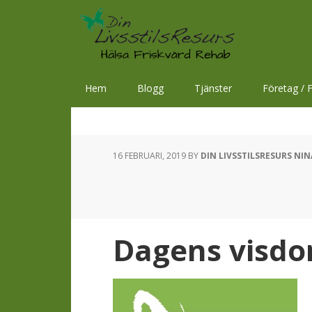
Hoppa
Hoppa
Hoppa
till
till
till
huvudnavigering
huvudinnehåll
sidfot
Hem
Blogg
Tjänster
Företag / F
16 FEBRUARI, 2019
BY
DIN LIVSSTILSRESURS NI
Dagens visdo