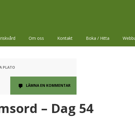
riskvård
Om oss
Kontakt
Boka / Hitta
Webbu
NA PLATO
LÄMNA EN KOMMENTAR
msord – Dag 54